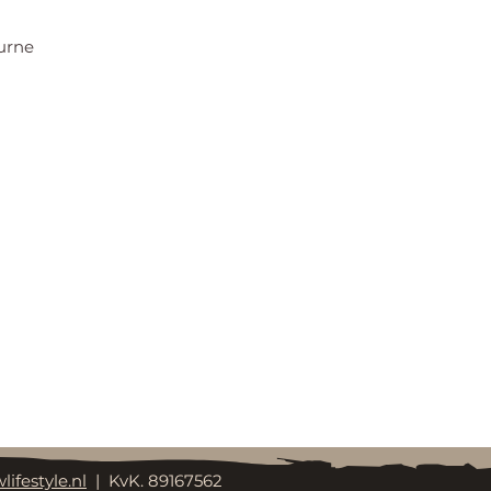
urne
lifestyle.nl
| KvK. 89167562