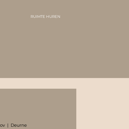
RUIMTE HUREN
nov
  |  
Deurne