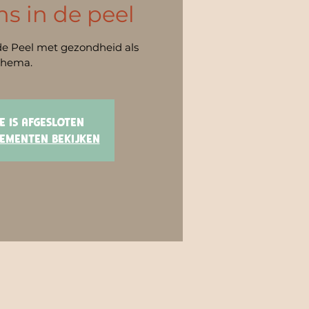
s in de peel
e Peel met gezondheid als
thema.
e is afgesloten
ementen bekijken