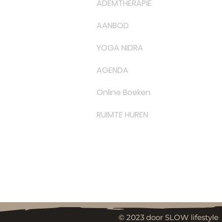
ADEMTHERAPIE
AANBOD
YOGA NIDRA
AGENDA
Online Boeken
RUIMTE HUREN
© 2023 door SLOW lifestyle