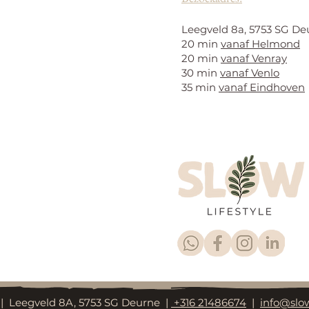
Leegveld 8a, 5753 SG De
20 min
vanaf Helmond
20 min
vanaf Venray
30 min
vanaf Venlo
35 min
vanaf Eindhoven
 | Leegveld 8A, 5753 SG Deurne |
+316 21486674
|
info@slow