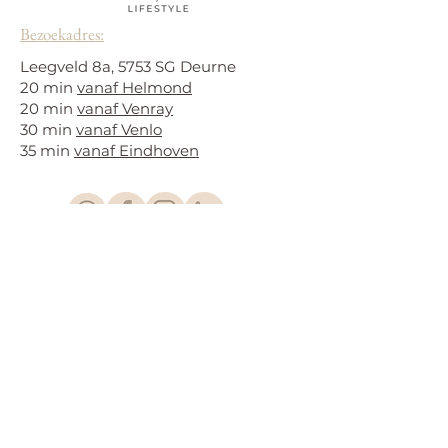
Bezoekadres:
Leegveld 8a, 5753 SG Deurne
20 min
vanaf Helmond
20 min
vanaf Venray
30 min
vanaf Venlo
35 min
vanaf Eindhoven
© 2023 door SLOW lifestyle |
Leegveld 8A, 5753 SG Deurne |
+316
21486674
|
info@slowlifestyle.nl
|
KvK.
89167562
Algemene voorwaarden
|
Privacybeleid