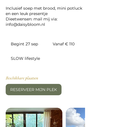
Inclusief soep met brood, mini potluck
en een leuk presentje
Dieetwensen: mail mij via:
info@daisybloom.nl
Vanaf
110
Begint 27 sep
B
Vanaf € 110
euro
e
g
SLOW lifestyle
i
n
t
2
Beschikbare plaatsen
7
s
RESERVEER MIJN PLEK
e
p