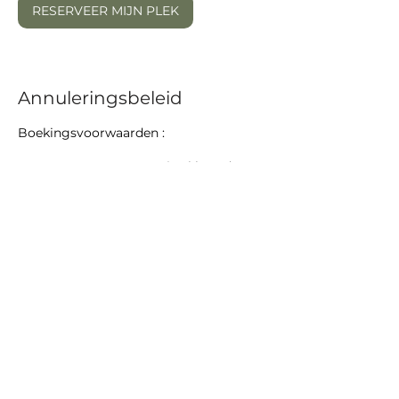
RESERVEER MIJN PLEK
Annuleringsbeleid
Boekingsvoorwaarden :
- Door te reserveren ga je akkoord met
ons boekingsbeleid en algemene
voorwaarden.
(te vinden onderaan de website in de
footer).
- Bij boekingen voor sessies verzorgd
door gast docenten/trainers , worden
contactgegevens (naam, e-mail,
telefoonnumer) gedeeld met de
organisatie voor communicatie
rondom de sessie.
Tijdens lessen of sessies kunnen soms
foto’s of korte sfeerbeelden worden