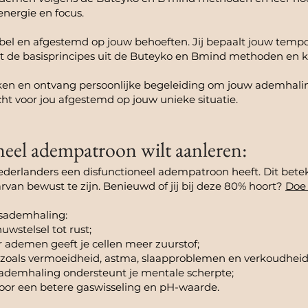
energie en focus.
exibel en afgestemd op jouw behoeften. Jij bepaalt jouw tempo
 de basisprincipes uit de Buteyko en Bmind methoden en kr
eken en ontvang persoonlijke begeleiding om jouw ademhalin
ht voor jou afgestemd op jouw unieke situatie.
eel adempatroon wilt aanleren:
derlanders een disfunctioneel adempatroon heeft. Dit beteke
an bewust te zijn. Benieuwd of jij bij deze 80% hoort?
Doe 
sademhaling:
uwstelsel tot rust;
r ademen geeft je cellen meer zuurstof;
n zoals vermoeidheid, astma, slaapproblemen en verkoudhei
 ademhaling ondersteunt je mentale scherpte;
 Door een betere gaswisseling en pH-waarde.