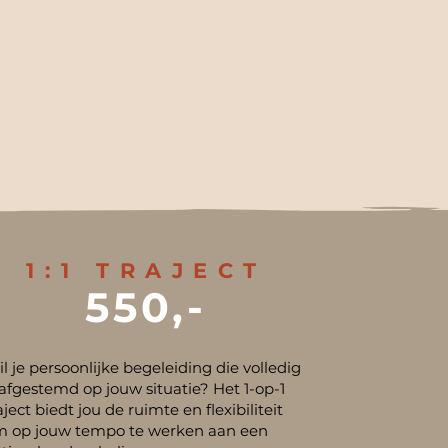
1:1 TRAJECT
550,-
l je persoonlijke begeleiding die volledig
 afgestemd op jouw situatie? Het 1-op-1
aject biedt jou de ruimte en flexibiliteit
m op jouw tempo te werken aan een