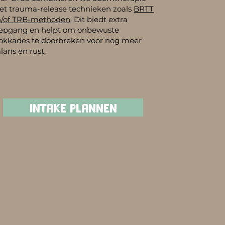
t trauma-release technieken zoals
BRTT
n/of TRB-methoden
. Dit biedt extra
iepgang en helpt om onbewuste
okkades te doorbreken voor nog meer
lans en rust.
INTAKE PLANNEN