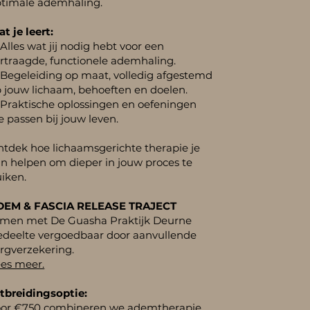
timale ademhaling.
t je leert:
Alles wat jij nodig hebt voor een
rtraagde, functionele ademhaling.
Begeleiding op maat, volledig afgestemd
 jouw lichaam, behoeften en doelen.
Praktische oplossingen en oefeningen
e passen bij jouw leven.
tdek hoe lichaamsgerichte therapie je
n helpen om dieper in jouw proces te
iken.
DEM & FASCIA RELEASE TRAJECT
amen met De Guasha Praktijk Deurne
deelte vergoedbaar door aanvullende
rgverzekering.
es meer.
tbreidingsoptie:
oor €750 combineren we ademtherapie