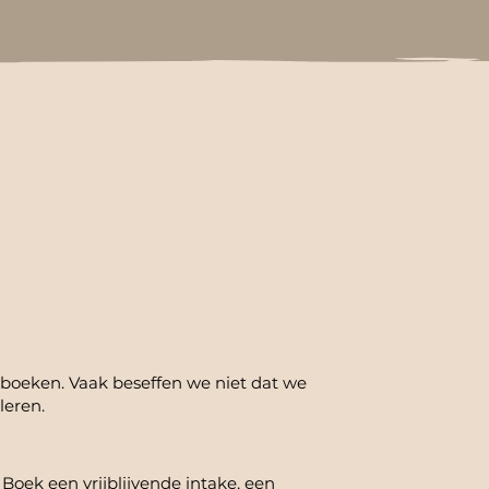
 boeken. Vaak beseffen we niet dat we
 leren.
. Boek een
vrijblijvende intake
, een