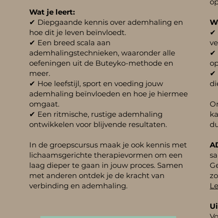
op
Wat je leert:
✔ Diepgaande kennis over ademhaling en
Wa
hoe dit je leven beïnvloedt.
✔ 
✔ Een breed scala aan
ve
ademhalingstechnieken, waaronder alle
✔ 
oefeningen uit de Buteyko-methode en
op
meer.
✔ 
✔ Hoe leefstijl, sport en voeding jouw
di
ademhaling beïnvloeden en hoe je hiermee
omgaat.
On
✔ Een ritmische, rustige ademhaling
ka
ontwikkelen voor blijvende resultaten.
du
In de groepscursus maak je ook kennis met
A
lichaamsgerichte therapievormen om een
s
laag dieper te gaan in jouw proces. Samen
Ge
met anderen ontdek je de kracht van
zo
verbinding en ademhaling.
Le
Ui
V