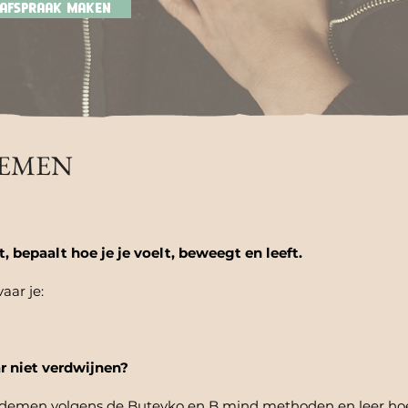
lafspraak maken
DEMEN
, bepaalt hoe je je voelt, beweegt en leeft.
vaar je:
ar niet verdwijnen?
ademen volgens de Buteyko en B mind methoden en leer hoe j