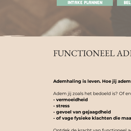
INTAKE PLANNEN
Be
FUNCTIONEEL A
Ademhaling is leven. Hoe jij ademt
Adem jij zoals het bedoeld is? Of er
- vermoeidheid
- stress
- gevoel van gejaagdheid
- of vage fysieke klachten die ma
Ontdek de kracht van functioneel 