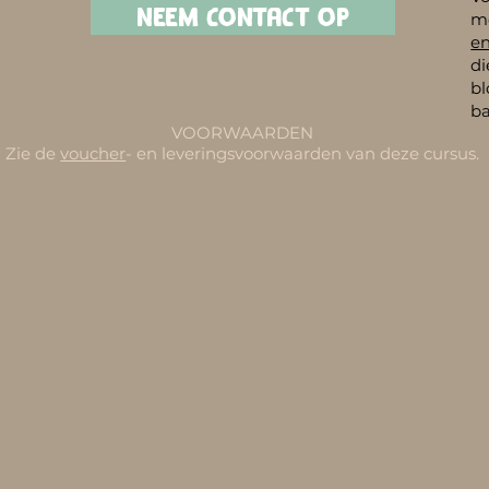
NEEM CONTACT OP
me
e
d
bl
ba
VOORWAARDEN
Zie de
voucher
- en leveringsvoorwaarden van deze cursus.