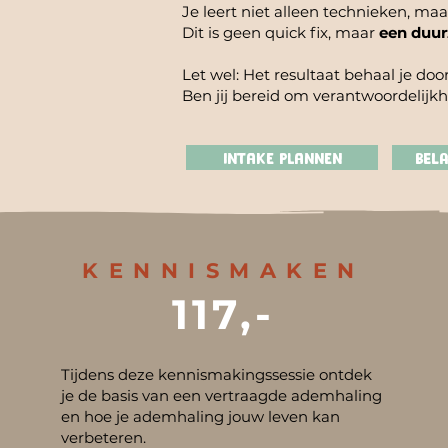
Je leert niet alleen technieken, ma
Dit is geen quick fix, maar
een duu
Let wel: Het resultaat behaal je door 
Ben jij bereid om verantwoordelij
INTAKE PLANNEN
Bel
KENNISMAKEN
117,-
Tijdens deze kennismakingssessie ontdek
je de basis van een vertraagde ademhaling
en hoe je ademhaling jouw leven kan
verbeteren.