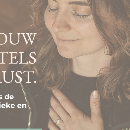
JOUW
TELS
RUST.
s de
ieke en