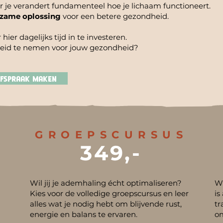
ar je verandert fundamenteel hoe je lichaam functioneert.
rzame oplossing
voor een betere gezondheid.
hier dagelijks tijd in te investeren.
kheid te nemen voor jouw gezondheid?
afspraak maken
GROEPSCURSUS
349,-
Wil jij je ademhaling écht optimaliseren?
Wi
Kies voor de volledige groepscursus en leer
is
alles wat je nodig hebt om blijvende rust,
tr
energie en balans te ervaren.
o