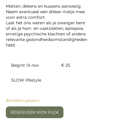
Matten, dekens en kussens aanwezig.
Neem eventueel een dikker matje mee
voor extra comfort.
Laat het ons weten als je zwanger bent
of als je hart- en vaatziekten, epilepsie,
ernstige psychische klachten of andere
relevante gezondheidsomstandigheden
25
euro
Begint 14 nov
B
€ 25
e
g
SLOW lifestyle
i
n
t
1
Beschikbare plaatsen
4
n
RESERVEER MIJN PLEK
o
v