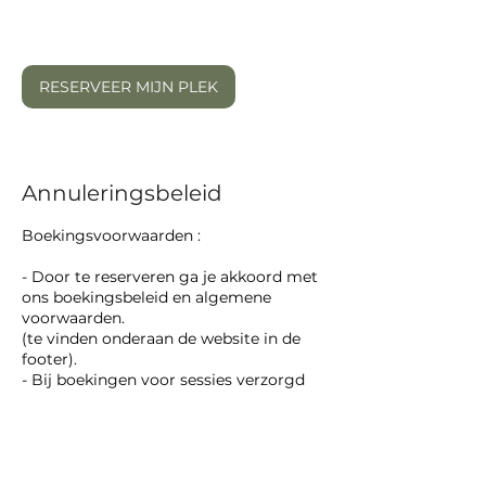
RESERVEER MIJN PLEK
Annuleringsbeleid
Boekingsvoorwaarden :
- Door te reserveren ga je akkoord met
ons boekingsbeleid en algemene
voorwaarden.
(te vinden onderaan de website in de
footer).
- Bij boekingen voor sessies verzorgd
door gast docenten/trainers , worden
contactgegevens (naam, e-mail,
telefoonnumer) gedeeld met de
organisatie voor communicatie
rondom de sessie.